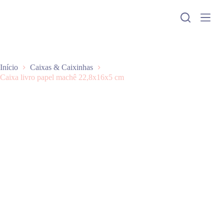
P
u
l
a
r
p
a
Início
Caixas & Caixinhas
r
Caixa livro papel machê 22,8x16x5 cm
a
o
c
o
n
t
e
ú
d
o