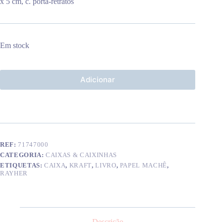
x 5 cm, c. porta-retratos
Em stock
Adicionar
REF:
71747000
CATEGORIA:
CAIXAS & CAIXINHAS
ETIQUETAS:
CAIXA
,
KRAFT
,
LIVRO
,
PAPEL MACHÊ
,
RAYHER
Descrição