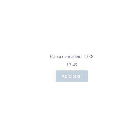
Caixa de madeira 13×8
€
3.49
Adicionar