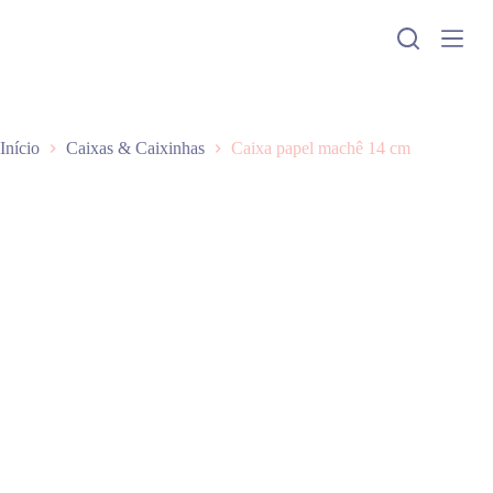
P
u
l
a
r
p
a
Início
Caixas & Caixinhas
Caixa papel machê 14 cm
r
a
o
c
o
n
t
e
ú
d
o