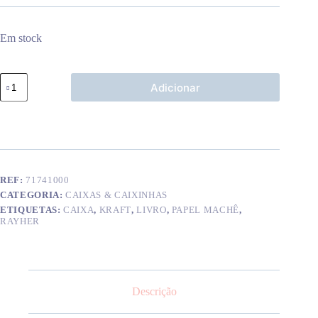
Em stock
Quantidade
Adicionar
de
Caixa
papel
machê
14
cm
REF:
71741000
CATEGORIA:
CAIXAS & CAIXINHAS
ETIQUETAS:
CAIXA
,
KRAFT
,
LIVRO
,
PAPEL MACHÊ
,
RAYHER
Descrição