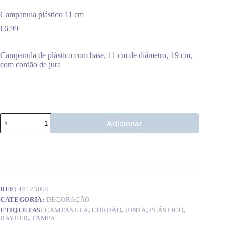
Campanula plástico 11 cm
€
6.99
Campanula de plástico com base, 11 cm de diâmetro, 19 cm,
com cordão de juta
Quantidade
Adicionar
de
Campanula
plástico
11
cm
REF:
46123000
CATEGORIA:
DECORAÇÃO
ETIQUETAS:
CAMPANULA
,
CORDÃO
,
JUNTA
,
PLÁSTICO
,
RAYHER
,
TAMPA