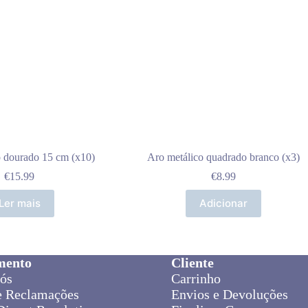
o dourado 15 cm (x10)
Aro metálico quadrado branco (x3)
€
15.99
€
8.99
Ler mais
Adicionar
mento
Cliente
ós
Carrinho
e Reclamações
Envios e Devoluções