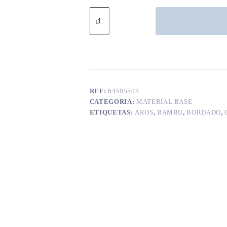
Quantidade
de
Conjunto
aros
em
bambu
REF:
64505505
CATEGORIA:
MATERIAL BASE
ETIQUETAS:
AROS
,
BAMBU
,
BORDADO
,