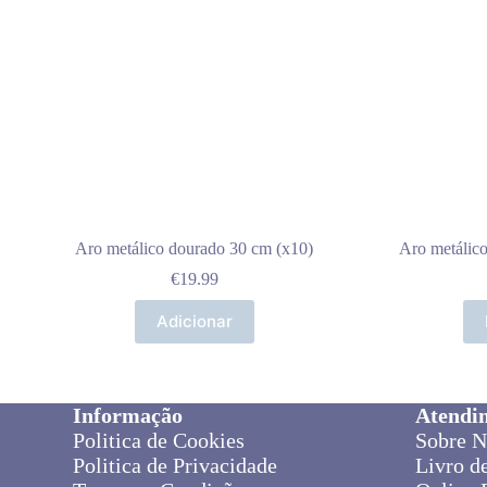
Aro metálico dourado 30 cm (x10)
Aro metálic
€
19.99
Adicionar
Informação
Atendi
Politica de Cookies
Sobre N
Politica de Privacidade
Livro d