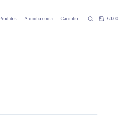
Produtos
A minha conta
Carrinho
€
0.00
Carrinho
de
compras