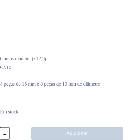
Contas madeira (x12) tp
€
2.10
4 peças de 15 mm e 8 peças de 10 mm de diâmetro
Em stock
Quantidade
Adicionar
de
Contas