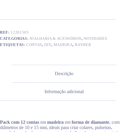
madeira
(x12)
tp
REF:
12201505
CATEGORIAS:
JOALHARIA & ACESSÓRIOS
,
NOVIDADES
ETIQUETAS:
CONTAS
,
DIY
,
MADEIRA
,
RAYHER
Descrição
Informação adicional
Pack com 12 contas
em
madeira
em
forma de diamante
, com
diâmetros de 10 e 15 mm, ideais para criar colares, pulseiras,