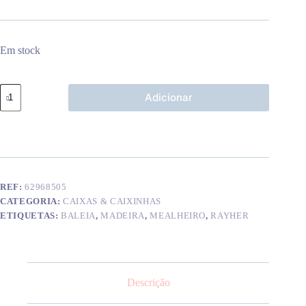
Em stock
Quantidade
Adicionar
de
Mealheiro
Baleia
em
madeira
REF:
62968505
CATEGORIA:
CAIXAS & CAIXINHAS
ETIQUETAS:
BALEIA
,
MADEIRA
,
MEALHEIRO
,
RAYHER
Descrição