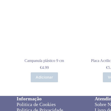
Campanula plástico 9 cm
Placa Acril
€
4.99
€
5
Adicionar
V
Informação
Atendi
Politica de Cookies
Sobre N
Politica de Privacidade
Livro d