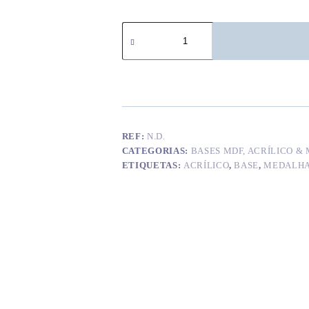
Quantidade
de
Medalhas
/
Bases
acrilico
dourado
(x12)
REF:
N.D.
CATEGORIAS:
BASES MDF, ACRÍLICO &
ETIQUETAS:
ACRÍLICO
,
BASE
,
MEDALH