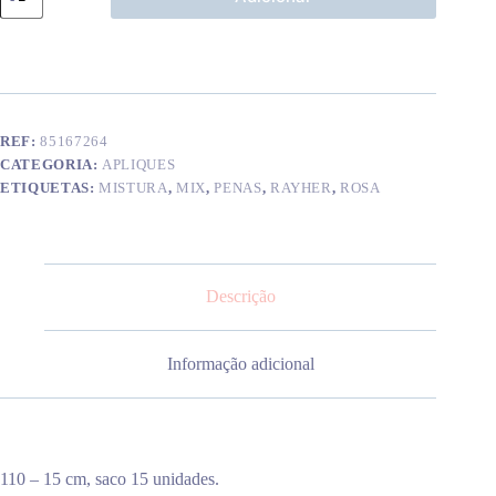
de
Mix
penas
fofas
rosa
REF:
85167264
CATEGORIA:
APLIQUES
ETIQUETAS:
MISTURA
,
MIX
,
PENAS
,
RAYHER
,
ROSA
Descrição
Informação adicional
110 – 15 cm, saco 15 unidades.