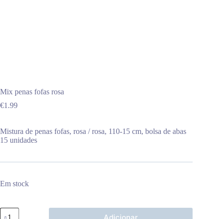
Mix penas fofas rosa
€
1.99
Mistura de penas fofas, rosa / rosa, 110-15 cm, bolsa de abas
15 unidades
Em stock
Quantidade
Adicionar