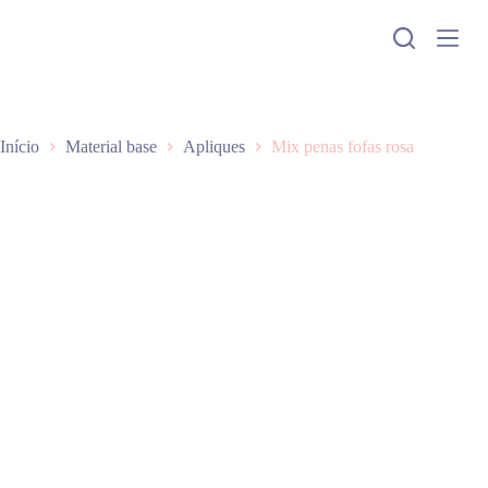
P
u
l
a
r
p
a
Início
Material base
Apliques
Mix penas fofas rosa
r
a
o
c
o
n
t
e
ú
d
o