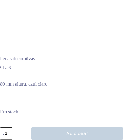
Penas decorativas
€
1.59
80 mm altura, azul claro
Em stock
Quantidade
Adicionar
de
Penas