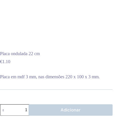
Placa ondulada 22 cm
€
1.10
Placa em mdf 3 mm, nas dimensões 220 x 100 x 3 mm.
Quantidade
Adicionar
de
Placa
ondulada
22