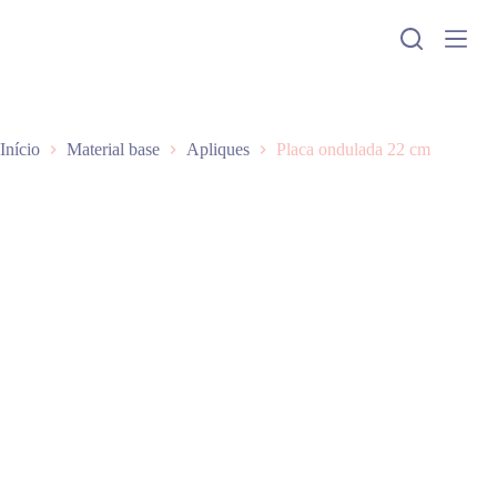
P
u
l
a
r
p
a
Início
Material base
Apliques
Placa ondulada 22 cm
r
a
o
c
o
n
t
e
ú
d
o