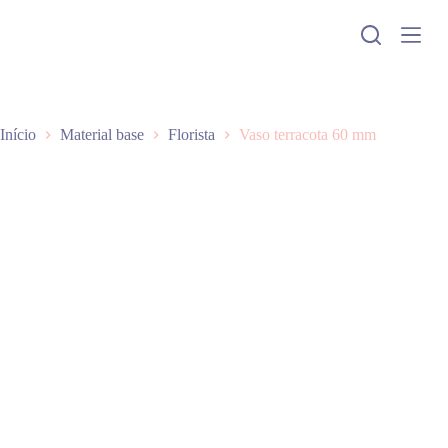
P
u
l
a
r
p
a
Início
Material base
Florista
Vaso terracota 60 mm
r
a
o
c
o
n
t
e
ú
d
o