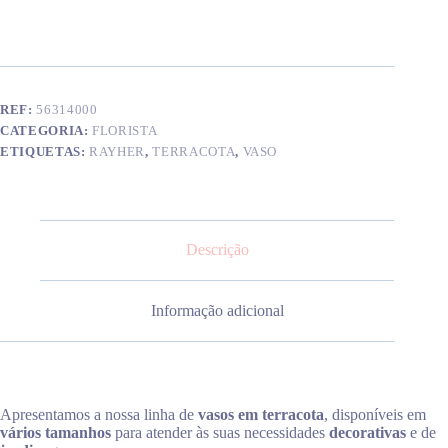
terracota
60
mm
REF:
56314000
CATEGORIA:
FLORISTA
ETIQUETAS:
RAYHER
,
TERRACOTA
,
VASO
Descrição
Informação adicional
Apresentamos a nossa linha de
vasos em terracota
, disponíveis em
vários tamanhos
para atender às suas necessidades
decorativas
e de