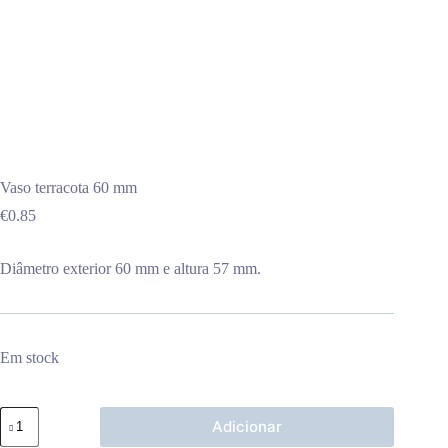
Vaso terracota 60 mm
€
0.85
Diâmetro exterior 60 mm e altura 57 mm.
Em stock
Quantidade
Adicionar
de
Vaso