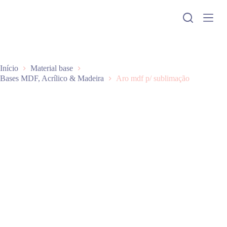
P
u
l
a
r
p
a
Início
Material base
r
Bases MDF, Acrílico & Madeira
Aro mdf p/ sublimação
a
o
c
o
n
t
e
ú
d
o