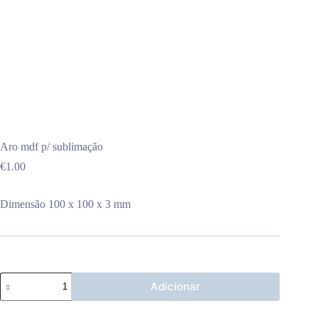
Aro mdf p/ sublimação
€
1.00
Dimensão 100 x 100 x 3 mm
Quantidade
Adicionar
de
Aro
mdf