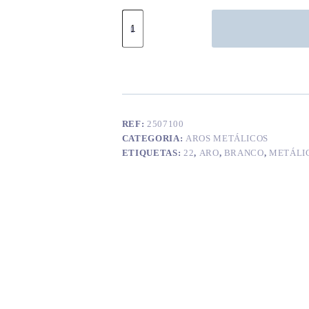
Quantidade
de
Aro
metálico
branco
22
cm
REF:
2507100
CATEGORIA:
AROS METÁLICOS
ETIQUETAS:
22
,
ARO
,
BRANCO
,
METÁLI