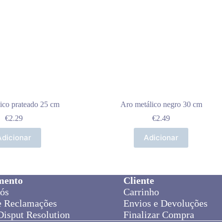
ico prateado 25 cm
Aro metálico negro 30 cm
€
2.29
€
2.49
Adicionar
Adicionar
mento
Cliente
ós
Carrinho
e Reclamações
Envios e Devoluções
Disput Resolution
Finalizar Compra