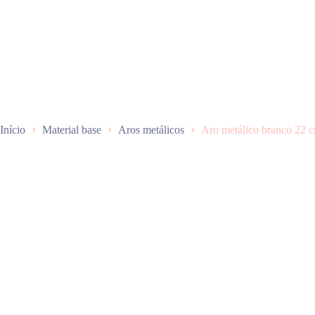
P
u
l
a
r
p
a
r
a
o
Início
Material base
Aros metálicos
Aro metálico branco 22 
c
o
n
t
e
ú
d
o