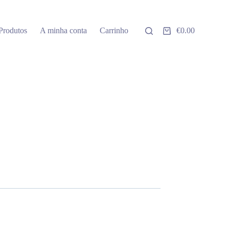
Produtos
A minha conta
Carrinho
€
0.00
Carrinho
de
compras