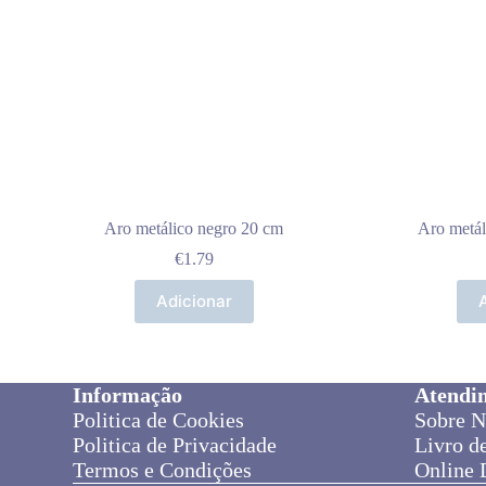
Aro metálico negro 20 cm
Aro metál
€
1.79
Adicionar
Informação
Atendi
Politica de Cookies
Sobre N
Politica de Privacidade
Livro d
Termos e Condições
Online 