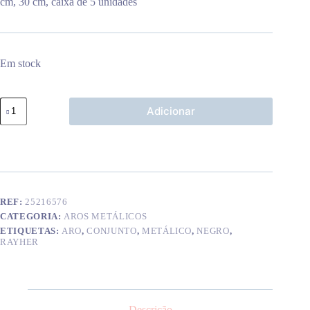
cm, 30 cm, caixa de 5 unidades
Em stock
Quantidade
Adicionar
de
Aro
metálico
negro
(x5)
REF:
25216576
CATEGORIA:
AROS METÁLICOS
ETIQUETAS:
ARO
,
CONJUNTO
,
METÁLICO
,
NEGRO
,
RAYHER
Descrição