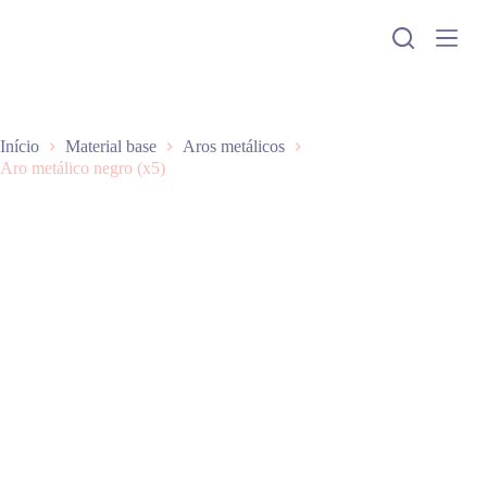
P
u
l
a
r
p
a
Início
Material base
Aros metálicos
r
Aro metálico negro (x5)
a
o
c
o
n
t
e
ú
d
o