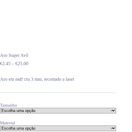
Aro Super Avô
Price
€
2.45
–
€
25.00
range:
€2.45
Aro em mdf cru 3 mm, recortado a laser
through
€25.00
Tamanho
Material