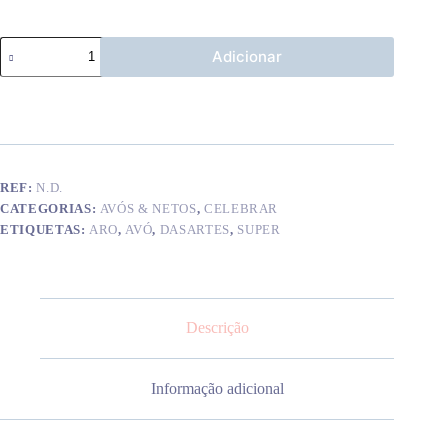
Quantidade
Adicionar
de
Aro
Super
Avô
REF:
N.D.
CATEGORIAS:
AVÓS & NETOS
,
CELEBRAR
ETIQUETAS:
ARO
,
AVÓ
,
DASARTES
,
SUPER
Descrição
Informação adicional