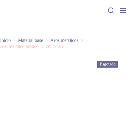
P
u
l
a
r
p
a
Início
Material base
Aros metálicos
r
Aro metálico branco 15 cm (x10)
a
o
c
Esgotado
o
n
t
e
ú
d
o