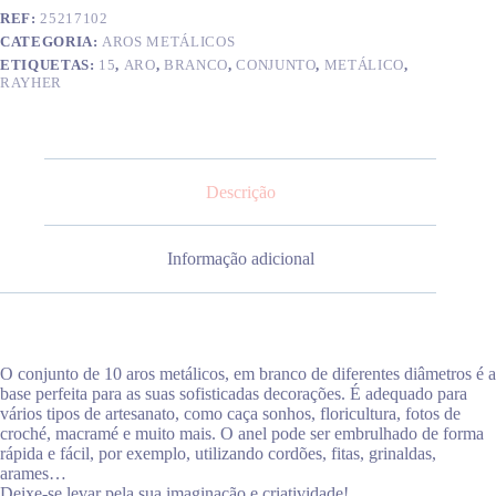
REF:
25217102
CATEGORIA:
AROS METÁLICOS
ETIQUETAS:
15
,
ARO
,
BRANCO
,
CONJUNTO
,
METÁLICO
,
RAYHER
Descrição
Informação adicional
O conjunto de 10 aros metálicos, em branco de diferentes diâmetros é a
base perfeita para as suas sofisticadas decorações. É adequado para
vários tipos de artesanato, como caça sonhos, floricultura, fotos de
croché, macramé e muito mais. O anel pode ser embrulhado de forma
rápida e fácil, por exemplo, utilizando cordões, fitas, grinaldas,
arames…
Deixe-se levar pela sua imaginação e criatividade!