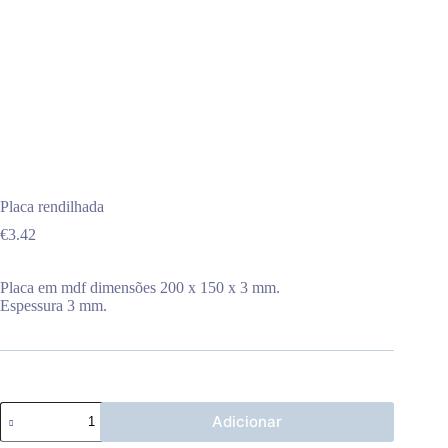
Placa rendilhada
€
3.42
Placa em mdf dimensões 200 x 150 x 3 mm.
Espessura 3 mm.
Quantidade
Adicionar
de
Placa