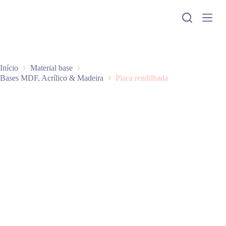
P
u
l
a
r
p
a
Início
Material base
r
Bases MDF, Acrílico & Madeira
Placa rendilhada
a
o
c
o
n
t
e
ú
d
o