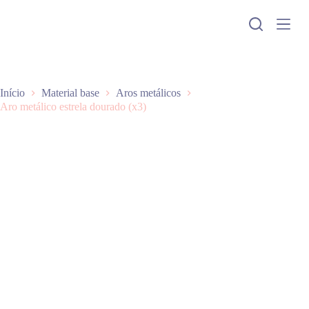
P
u
l
a
r
p
a
Início
Material base
Aros metálicos
r
Aro metálico estrela dourado (x3)
a
o
c
o
n
t
e
ú
d
o