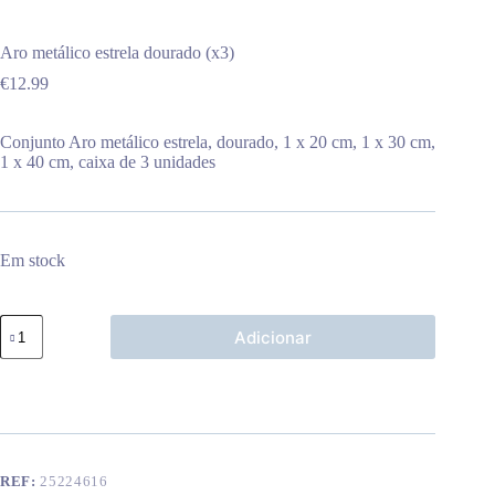
Aro metálico estrela dourado (x3)
€
12.99
Conjunto Aro metálico estrela, dourado, 1 x 20 cm, 1 x 30 cm,
1 x 40 cm, caixa de 3 unidades
Em stock
Quantidade
Adicionar
de
Aro
metálico
estrela
dourado
(x3)
REF:
25224616